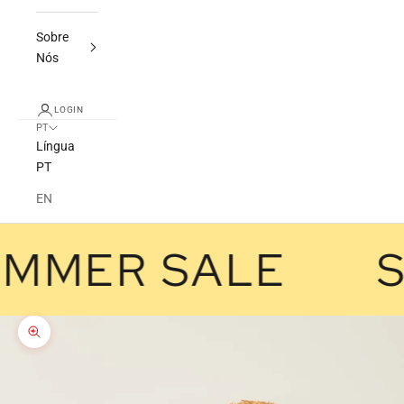
Sobre
Nós
LOGIN
PT
Língua
PT
EN
MMER SALE
Zoom na imagem