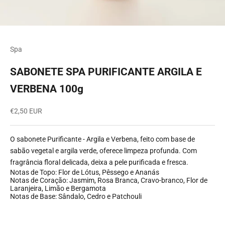
Ir para item 1
Ir para item 2
Ir para item 3
Spa
SABONETE SPA PURIFICANTE ARGILA E
VERBENA 100g
Preço promocional
€2,50 EUR
O sabonete Purificante - Argila e Verbena, feito com base de
sabão vegetal e argila verde, oferece limpeza profunda. Com
fragrância floral delicada, deixa a pele purificada e fresca.
Notas de Topo: Flor de Lótus, Pêssego e Ananás
Notas de Coração: Jasmim, Rosa Branca, Cravo‑branco, Flor de
Laranjeira, Limão e Bergamota
Notas de Base: Sândalo, Cedro e Patchouli